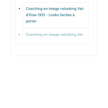
Coaching en image relooking Val-
Vémars
d'Oise (95) - Looks faciles à
porter
Survilliers
Coaching en image relooking Ain
Montmorency
(01) - Stylisme concret
Coaching en image relooking
Aisne (02) - Palette adaptée pour
votre teint
Coaching en image relooking
Allier (03) - Coupes adaptées pas
à pas
Coaching en image relooking