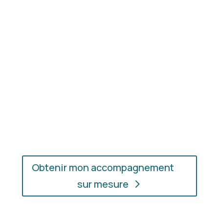
les couleurs et les matières qui vous mettent
réellement en valeur.
En présentiel ou en ligne
: choisissez
l’accompagnement qui vous convient, où que vous
soyez.
Obtenir mon accompagnement
sur mesure