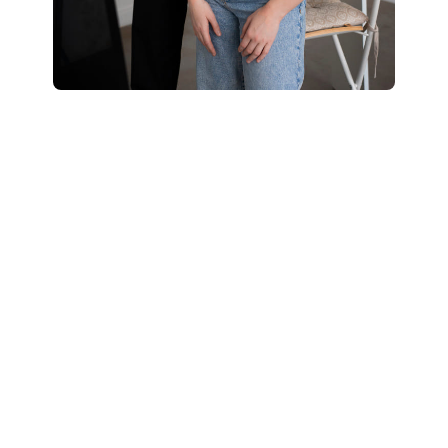
Boostez votre style
: révélez votre potentiel
grâce à un accompagnement personnalisé “Glow
Up”.