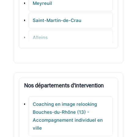
Meyreuil
Saint-Martin-de-Crau
Alleins
Jouques
Saint-Étienne-du-Grès
Nos départements d'intervention
Mallemort
Coaching en image relooking
Gignac-la-Nerthe
Bouches-du-Rhône (13) -
Accompagnement individuel en
Peynier
ville