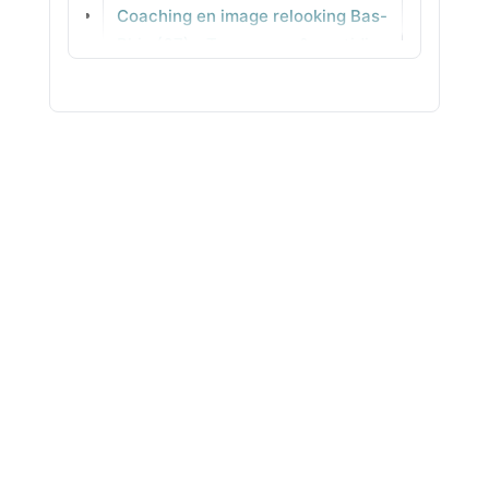
Coaching en image relooking Bas-
Céret
Rhin (67) - Tenues pro & quotidien
à décliner
Coaching en image relooking
Haut-Rhin (68) - Séances sur
mesure en agence
Coaching en image relooking
Rhône (69) - Diagnostic complet
pour gagner en assurance
Coaching en image relooking
Haute-Saône (70) - Relooking sur
mesure personnalisé