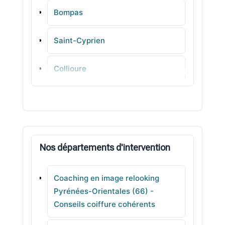
Bompas
Saint-Cyprien
Collioure
Canet-en-Roussillon
Saint-Féliu-d'Avall
Nos départements d'intervention
Corneilla-del-Vercol
Coaching en image relooking
Saleilles
Pyrénées-Orientales (66) -
Conseils coiffure cohérents
Latour-Bas-Elne