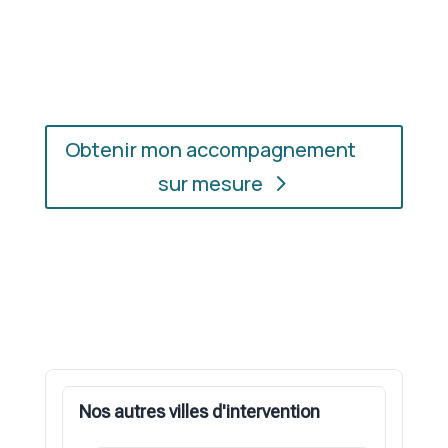
En présentiel ou en ligne
: choisissez
l’accompagnement qui vous convient, où que vous
soyez.
Obtenir mon accompagnement
sur mesure
Nos autres villes d'intervention