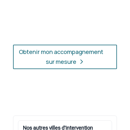
En présentiel ou en ligne
: choisissez
l’accompagnement qui vous convient, où que vous
soyez.
Obtenir mon accompagnement
sur mesure
Nos autres villes d'intervention