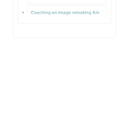
Coaching en image relooking Ain
Mériel
(01) - Stylisme concret
Coaching en image relooking
Aisne (02) - Palette adaptée pour
votre teint
Coaching en image relooking
Allier (03) - Coupes adaptées pas
à pas
Coaching en image relooking
Alpes-de-Haute-Provence (04) -
Visagisme équilibrés