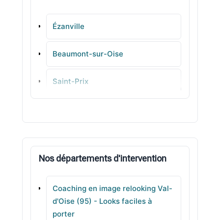
Ézanville
Beaumont-sur-Oise
Saint-Prix
Marly-la-Ville
Menucourt
Nos départements d'intervention
Groslay
Coaching en image relooking Val-
Maffliers
d'Oise (95) - Looks faciles à
porter
Jouy-le-Moutier