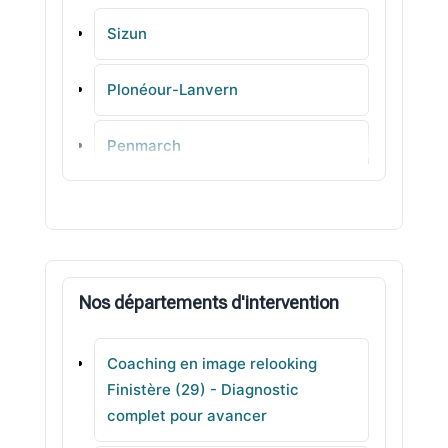
Sizun
Plonéour-Lanvern
Penmarch
Le Trévoux
Gouesnou
Nos départements d'intervention
Plouguin
Coaching en image relooking
Plouénan
Finistère (29) - Diagnostic
complet pour avancer
Landrévarzec