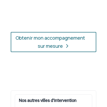
En présentiel ou en ligne
: choisissez
l’accompagnement qui vous convient, où que vous
soyez.
Obtenir mon accompagnement
sur mesure
Nos autres villes d'intervention