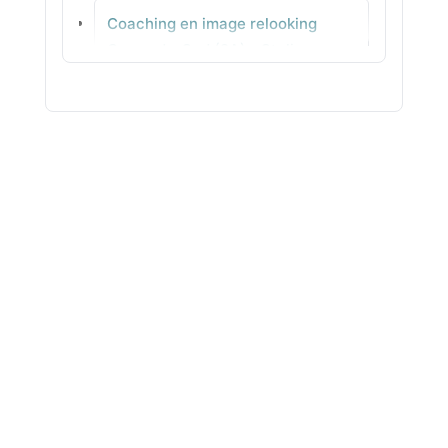
Coaching en image relooking
Plougonven
Corse-du-Sud (2A) - Stylisme
clair
Coaching en image relooking
Haute-Corse (2B) - Couleurs &
harmonie au quotidien
Coaching en image relooking Gard
(30) - Coupes adaptées sans
prise de tête
Coaching en image relooking
Haute-Garonne (31) - Conseils
coiffure adaptés