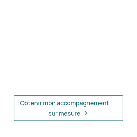
les couleurs et les matières qui vous mettent
réellement en valeur.
En présentiel ou en ligne
: choisissez
l’accompagnement qui vous convient, où que vous
soyez.
Obtenir mon accompagnement
sur mesure