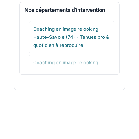
Nos départements d'intervention
Passy
Coaching en image relooking
Arthaz-Pont-Notre-Dame
Haute-Savoie (74) - Tenues pro &
quotidien à reproduire
Beaumont
Coaching en image relooking
Sallanches
Paris (75) - Conseil personnalisé
en agence
Coaching en image relooking
Seine-Maritime (76) - Analyse de
style pour avancer
Coaching en image relooking
Seine-et-Marne (77) - Stylisme