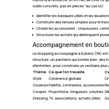
outils concrets, pas en pièces “au cas où”.
Identifier les basiques utiles et les doublon
Construire des tenues simples pour le travai
Choisir les accessoires : chaussures, ceint
Structurer les achats qui débloquent plusi
Accompagnement en boutiq
Le shopping accompagné à Eybens (38) est ori
structure, un pantalon qui tombe bien, des haut
d’entretien, pour construire un vestiaire plus
Thème
Ce que l’on travaille
Ce
Style
Cohérence globale
Ch
Couleurs
Palette, contrastes, accessoires
Re
Coupes
Proportions, longueurs, volumes
Si
Dressing
Tri, associations, achats utiles
Ga