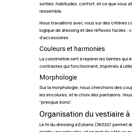
sorties, habitudes, confort, et ce que vous at
ressemble.
Nous travaillons avec vous sur des critères 
logique de dressing et des réflexes faciles 
d’accessoires.
Couleurs et harmonies
La colorimétrie sert à repérer les teintes qui 
contrastes qui fonctionnent, imprimés à utilis
Morphologie
Sur la morphologie, nous cherchons des coupe
les encolures, et le choix des pantalons. Vou
“presque bons”.
Organisation du vestiaire 
Le tri du dressing à Eybens (38320) permet de
mérite une retouche, et on met de côté ce qui