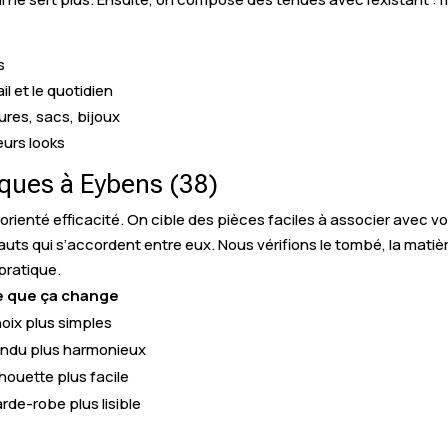
s
l et le quotidien
ures, sacs, bijoux
eurs looks
ues à Eybens (38)
enté efficacité. On cible des pièces faciles à associer avec vo
s qui s’accordent entre eux. Nous vérifions le tombé, la matière, l
 pratique.
 que ça change
oix plus simples
ndu plus harmonieux
lhouette plus facile
rde-robe plus lisible