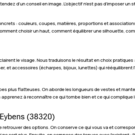
tendez d’un conseil en image. L’objectif n’est pas d’imposer un st
concrets : couleurs, coupes, matières, proportions et associatio
: comment choisir un haut, comment équilibrer une silhouette, co
éclairent le visage. Nous traduisons le résultat en choix pratiques 
er, et accessoires (écharpes, bijoux, lunettes) qui rééquilibrent 
s plus flatteuses. On aborde les longueurs de vestes et manteau
s apprenez à reconnaître ce qui tombe bien et ce qui complique l
à Eybens (38320)
 retrouver des options. On conserve ce qui vous va et correspond 
 ne sert plus. Ensuite, on compose des tenues avec l’existant : 