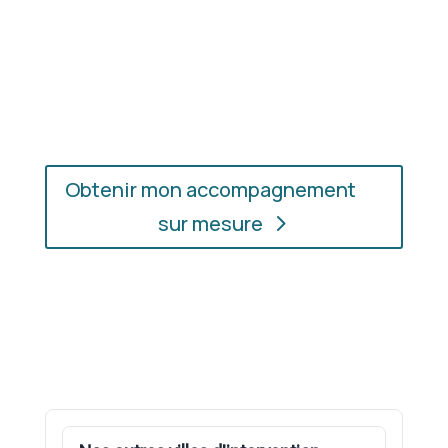
En présentiel ou en ligne
: choisissez
l’accompagnement qui vous convient, où que vous
soyez.
Obtenir mon accompagnement
sur mesure