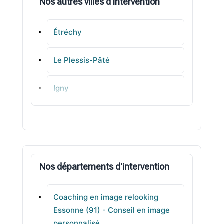
Nos autres villes d'intervention
Étréchy
Le Plessis-Pâté
Igny
Ollainville
Villiers-sur-Orge
Nos départements d'intervention
Ballainvilliers
Coaching en image relooking
Étiolles
Essonne (91) - Conseil en image
personnalisé