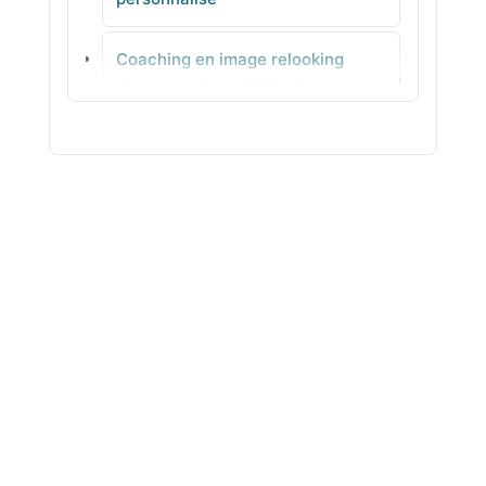
Morsang-sur-Orge
Coaching en image relooking
Wissous
Hauts-de-Seine (92) - Palette
adaptée pour votre style
Coaching en image relooking
Seine-Saint-Denis (93) -
Morphologie avec méthode
Coaching en image relooking Val-
de-Marne (94) - Conseils coiffure
cohérents
Coaching en image relooking Val-
d'Oise (95) - Looks faciles à
porter