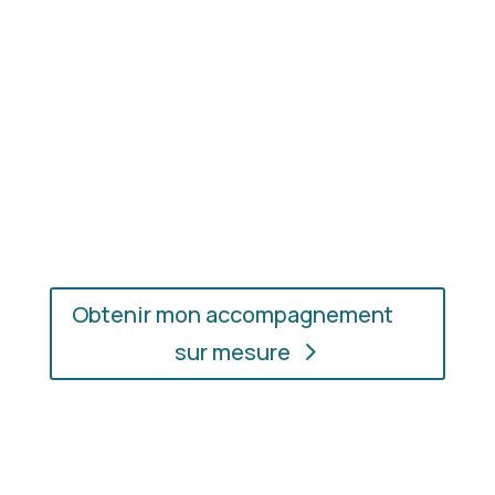
En présentiel ou en ligne
: choisissez
l’accompagnement qui vous convient, où que vous
soyez.
Obtenir mon accompagnement
sur mesure