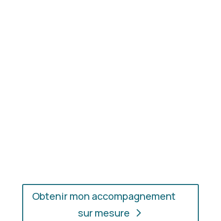
Résultat concret
: apprenez à choisir les coupes,
les couleurs et les matières qui vous mettent
réellement en valeur.
En présentiel ou en ligne
: choisissez
l’accompagnement qui vous convient, où que vous
soyez.
Obtenir mon accompagnement
sur mesure