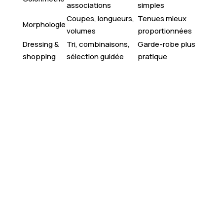
associations
simples
Coupes, longueurs,
Tenues mieux
Morphologie
volumes
proportionnées
Dressing &
Tri, combinaisons,
Garde-robe plus
shopping
sélection guidée
pratique
Boostez votre style
: révélez votre potentiel
grâce à un accompagnement personnalisé “Glow
Up”.