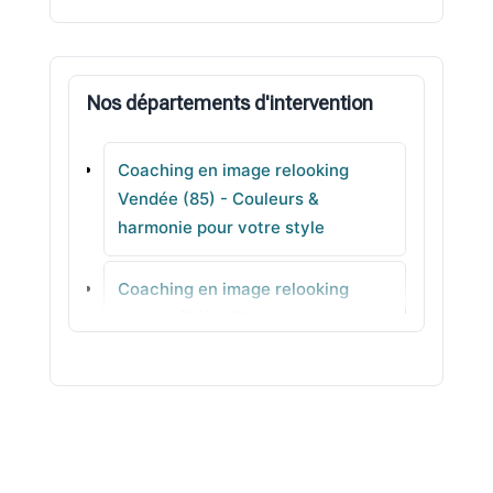
Challans
Nos départements d'intervention
Saint-Gilles-Croix-de-Vie
Coaching en image relooking
Dompierre-sur-Yon
Vendée (85) - Couleurs &
harmonie pour votre style
La Boissière-de-Montaigu
Coaching en image relooking
L' Île-d'Olonne
Vienne (86) - Silhouette sans
prise de tête
Coaching en image relooking
Haute-Vienne (87) - Visagisme
cohérents