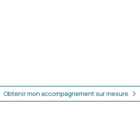
sans jugement, pour vous aid
oupes, les couleurs et les
En présentiel ou en ligne
ur.
convient, où que vous soye
Obtenir mon accompagnement sur mesure