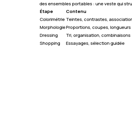
des ensembles portables : une veste qui str
Étape
Contenu
Colorimétrie
Teintes, contrastes, associatio
Morphologie
Proportions, coupes, longueurs
Dressing
Tri, organisation, combinaisons
Shopping
Essayages, sélection guidée
Boostez votre style
: révélez votre potenti