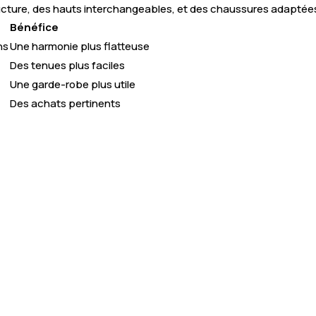
ucture, des hauts interchangeables, et des chaussures adaptées
Bénéfice
ns
Une harmonie plus flatteuse
Des tenues plus faciles
Une garde-robe plus utile
Des achats pertinents
el grâce à un
Conseils bienveillants
: n