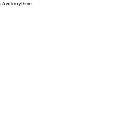
 à votre rythme.
otre approche est centrée sur la confiance,