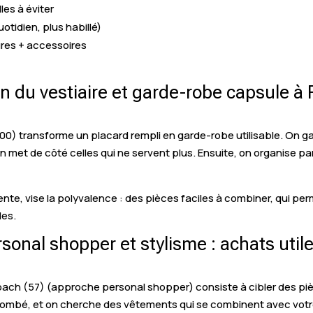
les à éviter
otidien, plus habillé)
ures + accessoires
ion du vestiaire et garde-robe capsule 
00) transforme un placard rempli en garde-robe utilisable. On g
 on met de côté celles qui ne servent plus. Ensuite, on organise pa
ente, vise la polyvalence : des pièces faciles à combiner, qui p
des.
onal shopper et stylisme : achats uti
h (57) (approche personal shopper) consiste à cibler des piè
tombé, et on cherche des vêtements qui se combinent avec votre d