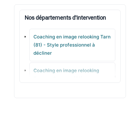
Lagrave
Nos départements d'intervention
Blaye-les-Mines
Coaching en image relooking Tarn
Puylaurens
(81) - Style professionnel à
décliner
Labruguière
Coaching en image relooking
Saint-Benoît-de-Carmaux
Tarn-et-Garonne (82) -
Accompagnement individuel en
agence
Coaching en image relooking Var
(83) - Analyse de style pour
avancer