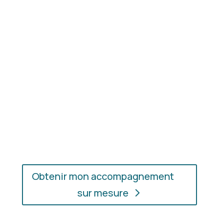
Résultat concret
: apprenez à choisir les coupes,
les couleurs et les matières qui vous mettent
réellement en valeur.
En présentiel ou en ligne
: choisissez
l’accompagnement qui vous convient, où que vous
soyez.
Obtenir mon accompagnement
sur mesure