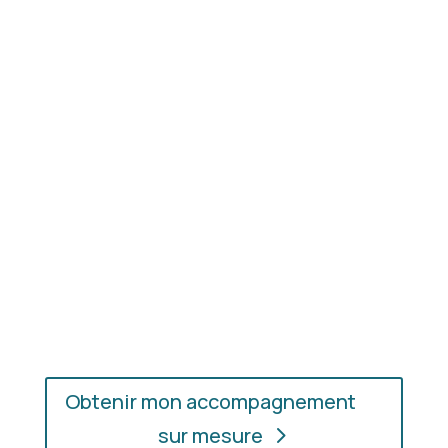
Résultat concret
: apprenez à choisir les coupes,
les couleurs et les matières qui vous mettent
réellement en valeur.
En présentiel ou en ligne
: choisissez
l’accompagnement qui vous convient, où que vous
soyez.
Obtenir mon accompagnement
sur mesure