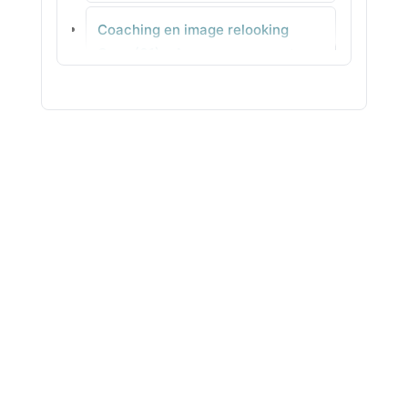
Coaching en image relooking
Béthisy-Saint-Pierre
Orne (61) - Accompagnement
individuel en ville
Coaching en image relooking Pas-
de-Calais (62) - Analyse de style
pour vous recentrer
Coaching en image relooking Puy-
de-Dôme (63) - Stylisme concret
Coaching en image relooking
Pyrénées-Atlantiques (64) -
Colorimétrie pour votre teint