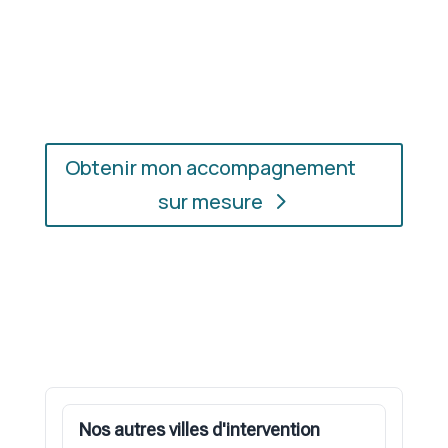
En présentiel ou en ligne
: choisissez
l’accompagnement qui vous convient, où que vous
soyez.
Obtenir mon accompagnement
sur mesure
Nos autres villes d'intervention