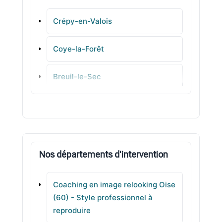
Crépy-en-Valois
Coye-la-Forêt
Breuil-le-Sec
Fitz-James
Hermes
Nos départements d'intervention
Amblainville
Coaching en image relooking Oise
Le Meux
(60) - Style professionnel à
reproduire
Clairoix