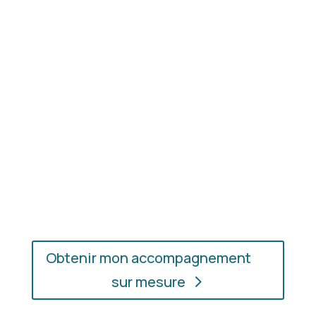
Résultat concret
: apprenez à choisir les coupes,
les couleurs et les matières qui vous mettent
réellement en valeur.
En présentiel ou en ligne
: choisissez
l’accompagnement qui vous convient, où que vous
soyez.
Obtenir mon accompagnement
sur mesure