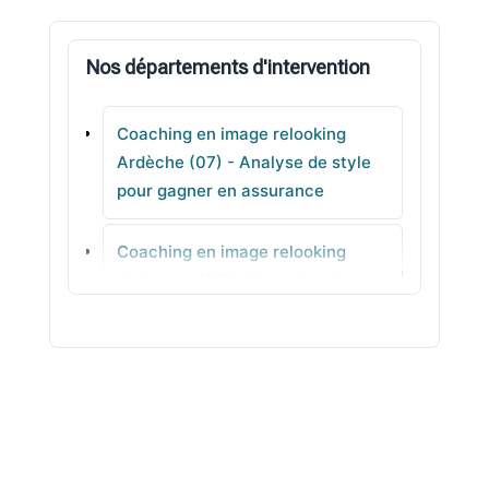
Saint-Agrève
Nos départements d'intervention
Aubenas
Coaching en image relooking
Privas
Ardèche (07) - Analyse de style
pour gagner en assurance
Saint-Privat
Coaching en image relooking
Saint-Just-d'Ardèche
Ardennes (08) - Conseil en image
personnalisé
Coaching en image relooking
Ariège (09) - Colorimétrie pour
votre teint
Coaching en image relooking