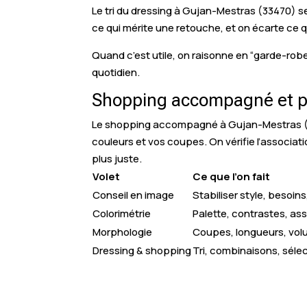
Le tri du dressing à Gujan-Mestras (33470) se
ce qui mérite une retouche, et on écarte ce qu
Quand c’est utile, on raisonne en “garde-robe
quotidien.
Shopping accompagné et pe
Le shopping accompagné à Gujan-Mestras (33) 
couleurs et vos coupes. On vérifie l’associati
plus juste.
Volet
Ce que l’on fait
Conseil en image
Stabiliser style, besoin
Colorimétrie
Palette, contrastes, as
Morphologie
Coupes, longueurs, vo
Dressing & shopping
Tri, combinaisons, séle