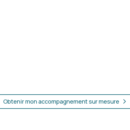

potentiel grâce à un
Conseils bienveilla
 Up”.
confiance, sans jugem
naturel.

r les coupes, les couleurs et
En présentiel ou en
nt en valeur.
vous convient, où qu
Obtenir mon accompagnement sur mesure