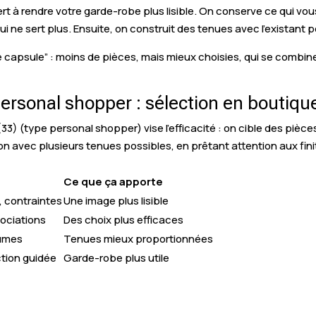
rt à rendre votre garde-robe plus lisible. On conserve ce qui vous
i ne sert plus. Ensuite, on construit des tenues avec l’existant p
 capsule” : moins de pièces, mais mieux choisies, qui se combine
rsonal shopper : sélection en boutiqu
(type personal shopper) vise l’efficacité : on cible des pièces 
on avec plusieurs tenues possibles, en prêtant attention aux finit
Ce que ça apporte
s, contraintes
Une image plus lisible
sociations
Des choix plus efficaces
lumes
Tenues mieux proportionnées
ction guidée
Garde-robe plus utile