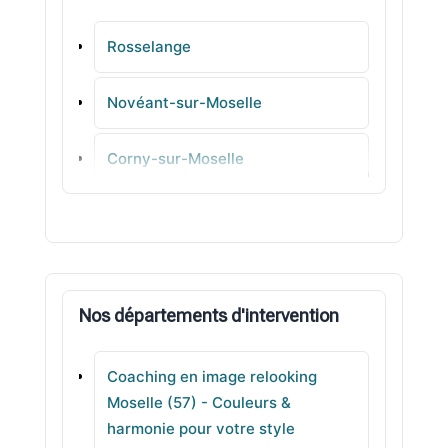
Rosselange
Novéant-sur-Moselle
Corny-sur-Moselle
Vitry-sur-Orne
Nilvange
Nos départements d'intervention
Metzervisse
Coaching en image relooking
Woippy
Moselle (57) - Couleurs &
harmonie pour votre style
Woustviller