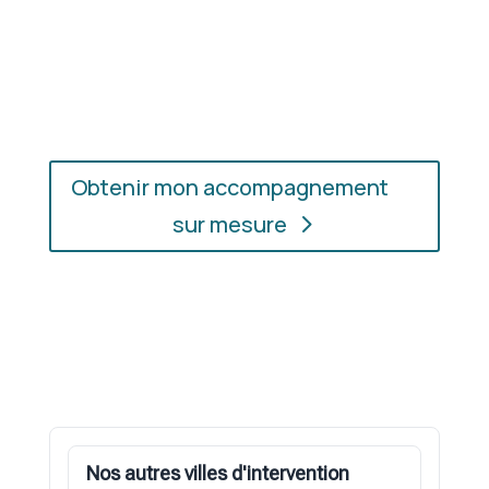
En présentiel ou en ligne
: choisissez
l’accompagnement qui vous convient, où que vous
soyez.
Obtenir mon accompagnement
sur mesure
Nos autres villes d'intervention