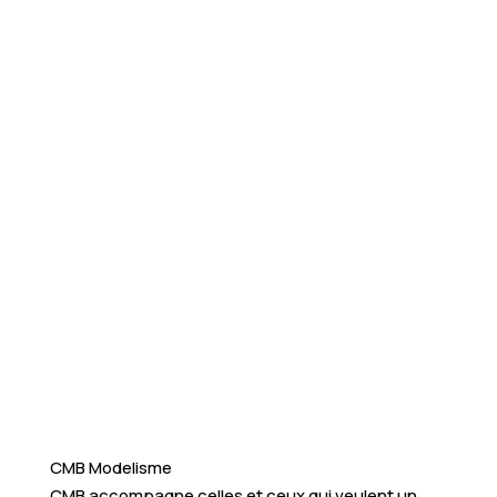
CMB Modelisme
CMB accompagne celles et ceux qui veulent un