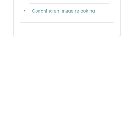
Coaching en image relooking
Valmont
Nièvre (58) - Morphologie avec
méthode
Coaching en image relooking Nord
(59) - Choix de lunettes équilibrés
Coaching en image relooking Oise
(60) - Style professionnel à
reproduire
Coaching en image relooking
Orne (61) - Accompagnement
individuel en ville