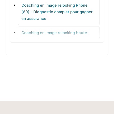
Coaching en image relooking Rhône
Condrieu
(69) - Diagnostic complet pour gagner
en assurance
Lucenay
Coaching en image relooking Haute-
Châtillon
Saône (70) - Relooking sur mesure
personnalisé
Coaching en image relooking Saône-et-
Loire (71) - Colorimétrie pour votre style
Coaching en image relooking Sarthe
(72) - Morphologie avec méthode
Coaching en image relooking Savoie
(73) - Visagisme équilibrés