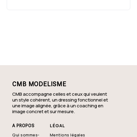
Coaching en image relooking Yonne (89)
- Accompagnement individuel à
domicile
Coaching en image relooking Territoire
de Belfort (90) - Bilan d’image pour
gagner en assurance
Coaching en image relooking Essonne
(91) - Conseil en image personnalisé
CMB MODELISME
CMB accompagne celles et ceux qui veulent
un style cohérent, un dressing fonctionnel et
une image alignée, grâce à un coaching en
image concret et sur mesure.
LÉGAL
A PROPOS
Qui sommes-
Mentions légales