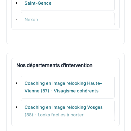
Saint-Gence
Nexon
Condat-sur-Vienne
Aixe-sur-Vienne
Nos départements d'intervention
Châlus
Coaching en image relooking Haute-
Saint-Priest-Taurion
Vienne (87) - Visagisme cohérents
Séreilhac
Coaching en image relooking Vosges
(88) - Looks faciles à porter
Saint-Priest-sous-Aixe