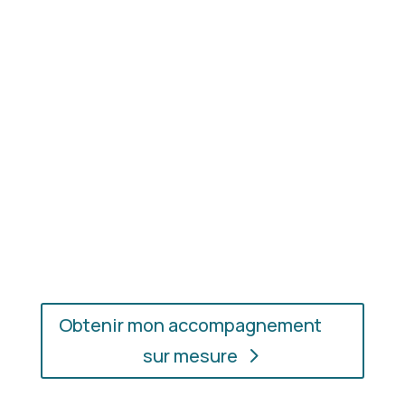
Résultat concret
: apprenez à choisir les coupes,
les couleurs et les matières qui vous mettent
réellement en valeur.
En présentiel ou en ligne
: choisissez
l’accompagnement qui vous convient, où que vous
soyez.
Obtenir mon accompagnement
sur mesure