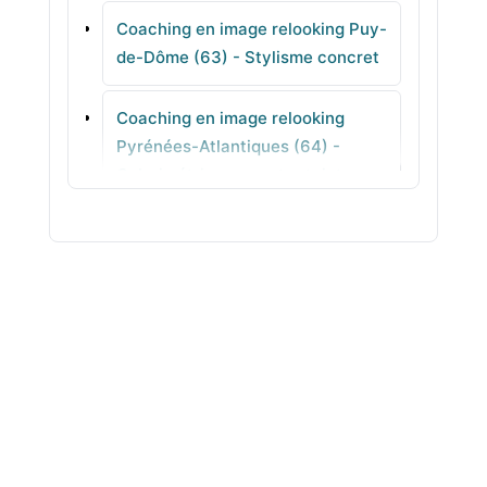
Coaching en image relooking Puy-
La Bourboule
de-Dôme (63) - Stylisme concret
Charbonnières-les-Varennes
Coaching en image relooking
Pyrénées-Atlantiques (64) -
Nohanent
Colorimétrie pour votre teint
Coaching en image relooking
Hautes-Pyrénées (65) -
Morphologie pas à pas
Coaching en image relooking
Pyrénées-Orientales (66) -
Conseils coiffure cohérents
Coaching en image relooking Bas-