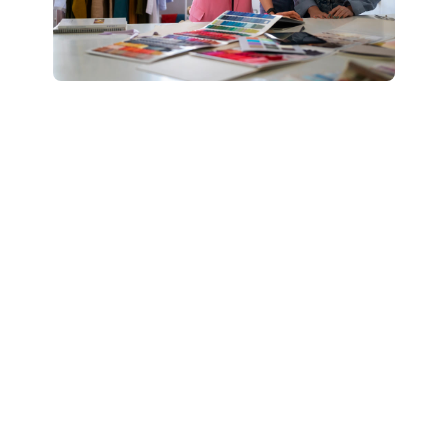
Boostez votre style
: révélez votre potentiel
grâce à un accompagnement personnalisé “Glow
Up”.