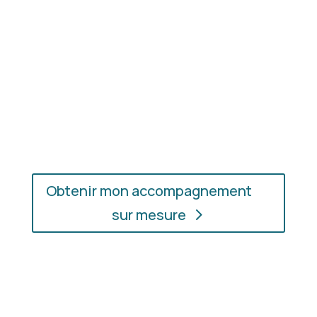
En présentiel ou en ligne
: choisissez
l’accompagnement qui vous convient, où que vous
soyez.
Obtenir mon accompagnement
sur mesure