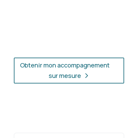
En présentiel ou en ligne
: choisissez
l’accompagnement qui vous convient, où que vous
soyez.
Obtenir mon accompagnement
sur mesure