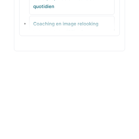
quotidien
Saint-Maur
Coaching en image relooking
Neuvy-Saint-Sépulchre
Indre-et-Loire (37) - Coupes
adaptées pas à pas
Coaching en image relooking
Isère (38) - Visagisme adaptés
Coaching en image relooking Jura
(39) - Tenues pro & quotidien à
porter
Coaching en image relooking
Landes (40) - Conseil
personnalisé en ville