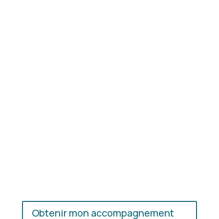
Résultat concret
: apprenez à choisir les coupes,
les couleurs et les matières qui vous mettent
réellement en valeur.
En présentiel ou en ligne
: choisissez
l’accompagnement qui vous convient, où que vous
soyez.
Obtenir mon accompagnement