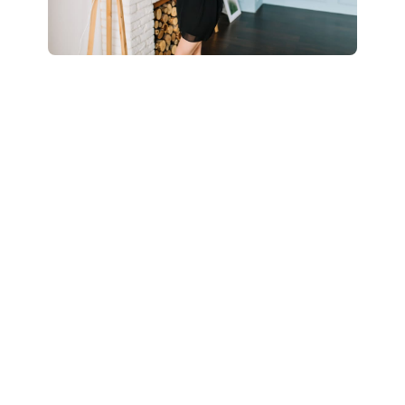
Boostez votre style
: révélez votre potentiel
grâce à un accompagnement personnalisé “Glow
Up”.