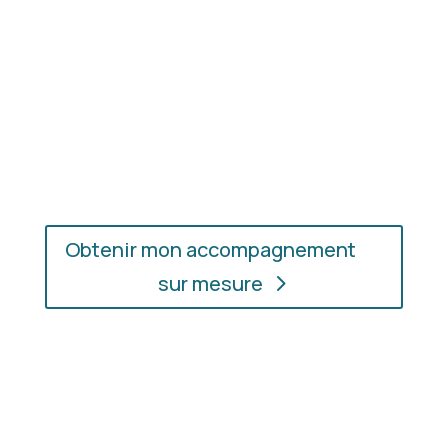
En présentiel ou en ligne
: choisissez
l’accompagnement qui vous convient, où que vous
soyez.
Obtenir mon accompagnement
sur mesure