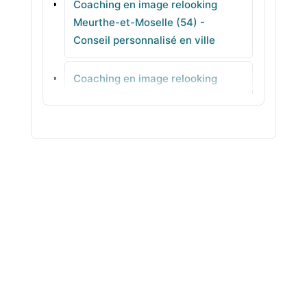
Coaching en image relooking
Saulxures-lès-Nancy
Meurthe-et-Moselle (54) -
Conseil personnalisé en ville
Tucquegnieux
Coaching en image relooking
Longlaville
Meuse (55) - Diagnostic complet
pour avancer
Coaching en image relooking
Morbihan (56) - Conseil en image
concret
Coaching en image relooking
Moselle (57) - Couleurs &
harmonie pour votre style
Coaching en image relooking