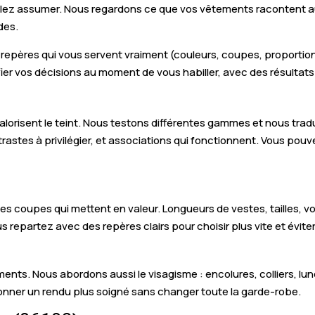
oulez assumer. Nous regardons ce que vos vêtements racontent a
des.
s repères qui vous servent vraiment (couleurs, coupes, proportion
lifier vos décisions au moment de vous habiller, avec des résultats
i valorisent le teint. Nous testons différentes gammes et nous tr
astes à privilégier, et associations qui fonctionnent. Vous pouv
les coupes qui mettent en valeur. Longueurs de vestes, tailles, v
s repartez avec des repères clairs pour choisir plus vite et évite
nts. Nous abordons aussi le visagisme : encolures, colliers, lunet
onner un rendu plus soigné sans changer toute la garde-robe.