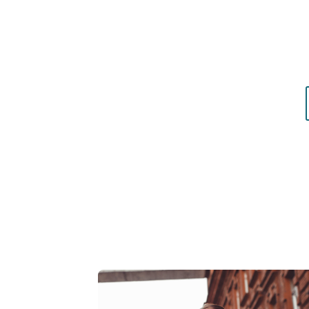
Résultat concret
: apprenez à choisir les c
matières qui vous mettent réellement en vale