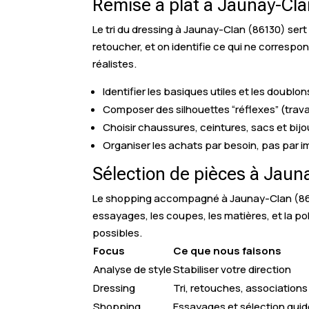
Remise à plat à Jaunay-Cl
Le tri du dressing à Jaunay-Clan (86130) sert
retoucher, et on identifie ce qui ne correspo
réalistes.
Identifier les basiques utiles et les doublon
Composer des silhouettes “réflexes” (travai
Choisir chaussures, ceintures, sacs et bijo
Organiser les achats par besoin, pas par i
Sélection de pièces à Jaun
Le shopping accompagné à Jaunay-Clan (86) e
essayages, les coupes, les matières, et la p
possibles.
Focus
Ce que nous faisons
Analyse de style
Stabiliser votre direction
Dressing
Tri, retouches, associations
Shopping
Essayages et sélection gui