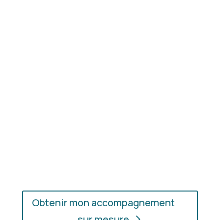
Résultat concret
: apprenez à choisir les coupes,
les couleurs et les matières qui vous mettent
réellement en valeur.
En présentiel ou en ligne
: choisissez
l’accompagnement qui vous convient, où que vous
soyez.
Obtenir mon accompagnement
sur mesure