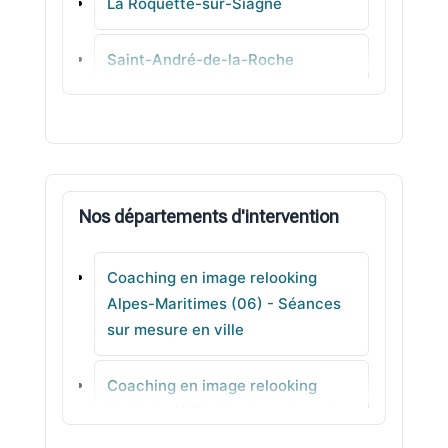
La Roquette-sur-Siagne
Saint-André-de-la-Roche
Saint-Martin-du-Var
La Trinité
Nos départements d'intervention
Gilette
Coaching en image relooking
Biot
Alpes-Maritimes (06) - Séances
sur mesure en ville
Breil-sur-Roya
Coaching en image relooking
Valbonne
Ardèche (07) - Analyse de style
pour gagner en assurance