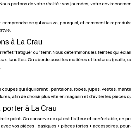
. Nous partons de votre réalité : vos journées, votre environneme
 : comprendre ce qui vous va, pourquoi, et comment le reproduire. O
style.
ons à La Crau
 l’effet “fatigué” ou “terni”. Nous déterminons les teintes qui écla
oux, lunettes. On aborde aussi les matières et textures (maille, c
.
s coupes qui équilibrent : pantalons, robes, jupes, vestes, man
olures, afin de choisir plus vite en magasin et d’éviter les pièces q
 porter à La Crau
re le point. On conserve ce qui est flatteur et confortable, on prév
vec vos pièces : basiques + pièces fortes + accessoires, pour ob