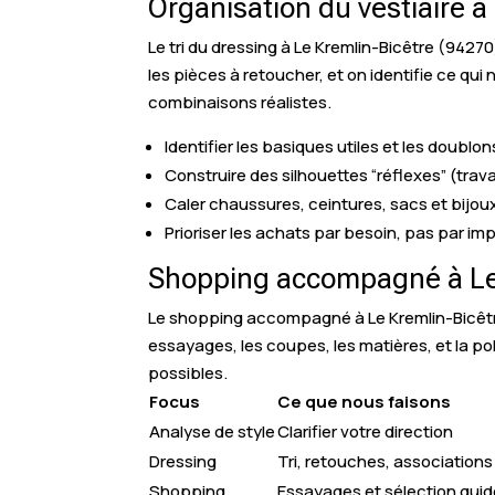
Organisation du vestiaire à
Le tri du dressing à Le Kremlin-Bicêtre (94270
les pièces à retoucher, et on identifie ce qui
combinaisons réalistes.
Identifier les basiques utiles et les doublon
Construire des silhouettes “réflexes” (trava
Caler chaussures, ceintures, sacs et bijoux
Prioriser les achats par besoin, pas par im
Shopping accompagné à Le 
Le shopping accompagné à Le Kremlin-Bicêtre
essayages, les coupes, les matières, et la p
possibles.
Focus
Ce que nous faisons
Analyse de style
Clarifier votre direction
Dressing
Tri, retouches, associations
Shopping
Essayages et sélection gui