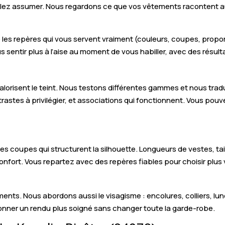
ulez assumer. Nous regardons ce que vos vêtements racontent auj
 les repères qui vous servent vraiment (couleurs, coupes, propor
ous sentir plus à l’aise au moment de vous habiller, avec des résult
i valorisent le teint. Nous testons différentes gammes et nous tr
astes à privilégier, et associations qui fonctionnent. Vous pouv
les coupes qui structurent la silhouette. Longueurs de vestes, ta
onfort. Vous repartez avec des repères fiables pour choisir plus v
nts. Nous abordons aussi le visagisme : encolures, colliers, lunett
onner un rendu plus soigné sans changer toute la garde-robe.