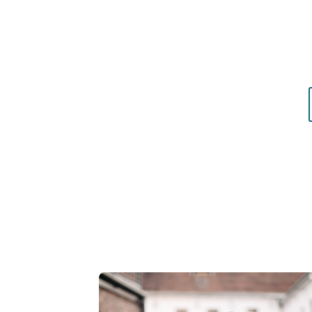
Résultat concret
: apprenez à choisir les c
matières qui vous mettent réellement en vale