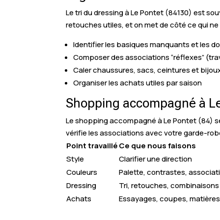
Le tri du dressing à Le Pontet (84130) est souv
retouches utiles, et on met de côté ce qui ne
Identifier les basiques manquants et les d
Composer des associations “réflexes” (trav
Caler chaussures, sacs, ceintures et bijoux
Organiser les achats utiles par saison
Shopping accompagné à Le
Le shopping accompagné à Le Pontet (84) ser
vérifie les associations avec votre garde-robe
Point travaillé
Ce que nous faisons
Style
Clarifier une direction
Couleurs
Palette, contrastes, associat
Dressing
Tri, retouches, combinaisons
Achats
Essayages, coupes, matière