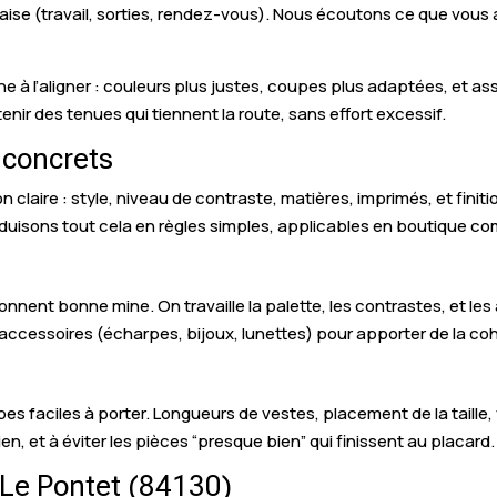
’aise (travail, sorties, rendez-vous). Nous écoutons ce que vous
e à l’aligner : couleurs plus justes, coupes plus adaptées, et ass
tenir des tenues qui tiennent la route, sans effort excessif.
 concrets
n claire : style, niveau de contraste, matières, imprimés, et fini
traduisons tout cela en règles simples, applicables en boutique 
donnent bonne mine. On travaille la palette, les contrastes, et les 
 accessoires (écharpes, bijoux, lunettes) pour apporter de la co
s faciles à porter. Longueurs de vestes, placement de la taille,
, et à éviter les pièces “presque bien” qui finissent au placard.
à Le Pontet (84130)