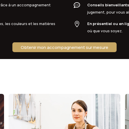

 grâce à un accompagnement
Conseils bienveillant
jugement, pour vous aid

s, les couleurs et les matières
En présentiel ou en li
où que vous soyez.
Obtenir mon accompagnement sur mesure