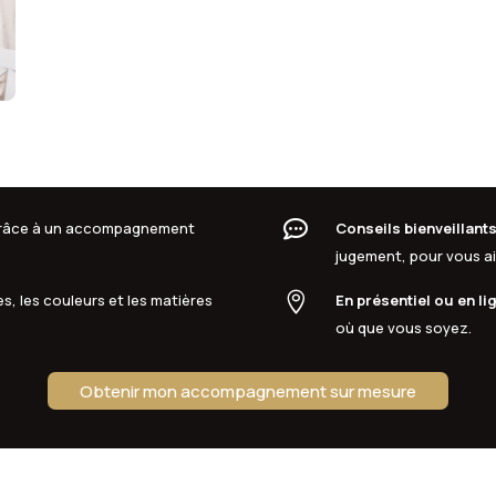

 grâce à un accompagnement
Conseils bienveillant
jugement, pour vous aid

s, les couleurs et les matières
En présentiel ou en li
où que vous soyez.
Obtenir mon accompagnement sur mesure