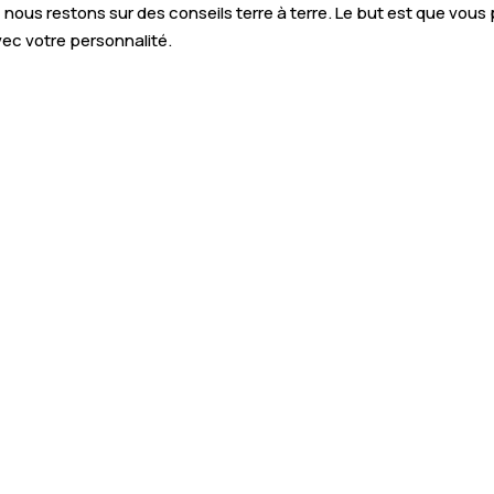
nous restons sur des conseils terre à terre. Le but est que vous 
vec votre personnalité.
el grâce à un
Conseils bienveillants
: n
sans jugement, pour vous aid