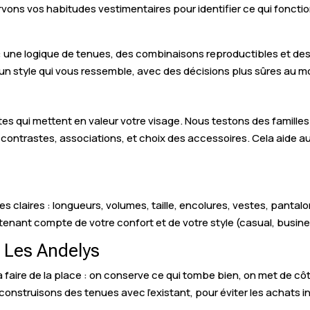
ons vos habitudes vestimentaires pour identifier ce qui fonction
 une logique de tenues, des combinaisons reproductibles et des c
 un style qui vous ressemble, avec des décisions plus sûres au m
tes qui mettent en valeur votre visage. Nous testons des familles
 contrastes, associations, et choix des accessoires. Cela aide aus
s claires : longueurs, volumes, taille, encolures, vestes, pantalo
en tenant compte de votre confort et de votre style (casual, busine
à Les Andelys
 à faire de la place : on conserve ce qui tombe bien, on met de c
 construisons des tenues avec l’existant, pour éviter les achats i