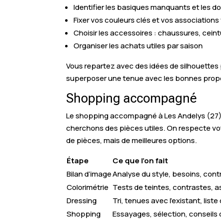
Identifier les basiques manquants et les d
Fixer vos couleurs clés et vos associations 
Choisir les accessoires : chaussures, ceint
Organiser les achats utiles par saison
Vous repartez avec des idées de silhouettes 
superposer une tenue avec les bonnes proport
Shopping accompagné
Le shopping accompagné à Les Andelys (27) e
cherchons des pièces utiles. On respecte vot
de pièces, mais de meilleures options.
Étape
Ce que l’on fait
Bilan d’image
Analyse du style, besoins, cont
Colorimétrie
Tests de teintes, contrastes, a
Dressing
Tri, tenues avec l’existant, list
Shopping
Essayages, sélection, conseils