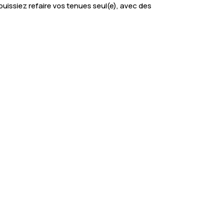
puissiez refaire vos tenues seul(e), avec des
otre approche est centrée sur la confiance,
er à révéler votre style naturel.