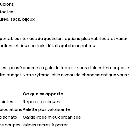
oublons
faciles
ures, sacs, bijoux
portables : tenues du quotidien, options plus habillées, et vari
ions et deux ou trois détails qui changent tout.
st pensé comme un gain de temps : nous ciblons les coupes et 
re budget, votre rythme, et le niveau de changement que vous so
Ce que ça apporte
raintes
Repères pratiques
ssociations
Palette plus valorisante
e d’achats
Garde-robe mieux organisée
 de coupes
Pièces faciles à porter