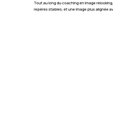
Tout au long du coaching en image relooking, 
repères stables, et une image plus alignée a
Boostez votre style
: révélez votre potenti
accompagnement personnalisé “Glow Up”.