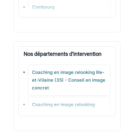
Combourg
Saint-Erblon
Irodouër
Nos départements d'intervention
Fougères
Coaching en image relooking Ille-
Sainte-Marie
et-Vilaine (35) - Conseil en image
concret
Saint-Père
Coaching en image relooking
Breteil
Indre (36) - Colorimétrie au
quotidien