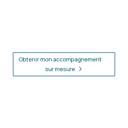
En présentiel ou en ligne
: choisissez
l’accompagnement qui vous convient, où que vous
soyez.
Obtenir mon accompagnement
sur mesure