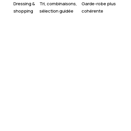
Dressing &
Tri, combinaisons,
Garde-robe plus
shopping
sélection guidée
cohérente
Boostez votre style
: révélez votre potentiel
grâce à un accompagnement personnalisé “Glow
Up”.