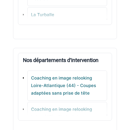
La Turballe
La Limouzinière
Carquefou
Nos départements d'intervention
Saint-Colomban
Coaching en image relooking
Les Sorinières
Loire-Atlantique (44) - Coupes
adaptées sans prise de tête
Le Pouliguen
Coaching en image relooking
Mouzeil
Loiret (45) - Choix de lunettes
équilibrés