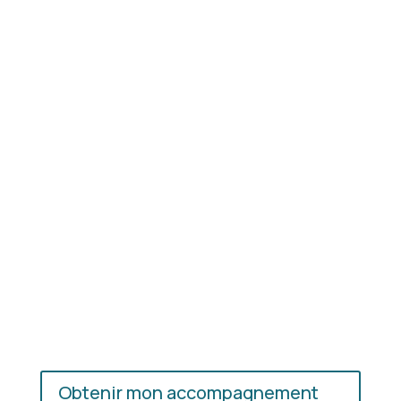
Résultat concret
: apprenez à choisir les coupes,
les couleurs et les matières qui vous mettent
réellement en valeur.
En présentiel ou en ligne
: choisissez
l’accompagnement qui vous convient, où que vous
soyez.
Obtenir mon accompagnement