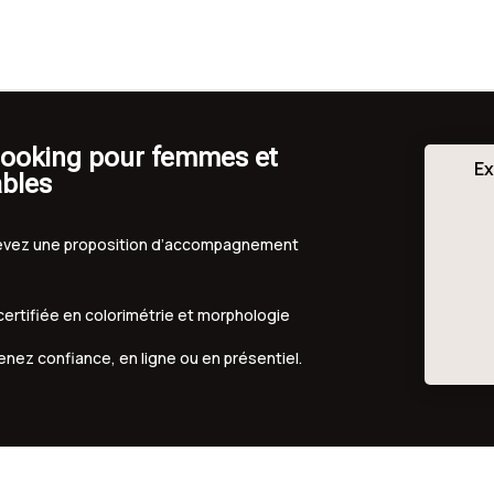
elooking pour femmes et
Ex
ables
ecevez une proposition d’accompagnement
 certifiée en colorimétrie et morphologie
renez confiance, en ligne ou en présentiel.