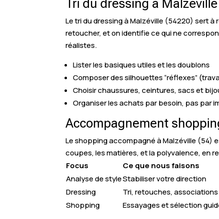
Tri du dressing à Malzévill
Le tri du dressing à Malzéville (54220) sert 
retoucher, et on identifie ce qui ne correspo
réalistes.
Lister les basiques utiles et les doublons
Composer des silhouettes “réflexes” (travai
Choisir chaussures, ceintures, sacs et bijo
Organiser les achats par besoin, pas par i
Accompagnement shopping 
Le shopping accompagné à Malzéville (54) est
coupes, les matières, et la polyvalence, en r
Focus
Ce que nous faisons
Analyse de style
Stabiliser votre direction
Dressing
Tri, retouches, associations
Shopping
Essayages et sélection gui