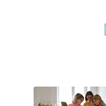
Résultat concret
: apprenez à choisir les c
matières qui vous mettent réellement en vale