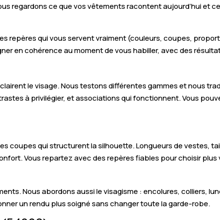
ous regardons ce que vos vêtements racontent aujourd’hui et ce
les repères qui vous servent vraiment (couleurs, coupes, proport
 gagner en cohérence au moment de vous habiller, avec des résultat
i éclairent le visage. Nous testons différentes gammes et nous t
astes à privilégier, et associations qui fonctionnent. Vous pouv
les coupes qui structurent la silhouette. Longueurs de vestes, ta
onfort. Vous repartez avec des repères fiables pour choisir plus v
nts. Nous abordons aussi le visagisme : encolures, colliers, lunet
onner un rendu plus soigné sans changer toute la garde-robe.