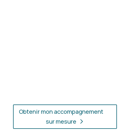
Résultat concret
: apprenez à choisir les coupes,
les couleurs et les matières qui vous mettent
réellement en valeur.
En présentiel ou en ligne
: choisissez
l’accompagnement qui vous convient, où que vous
soyez.
Obtenir mon accompagnement
sur mesure