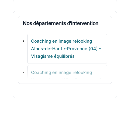
Villeneuve
Nos départements d'intervention
Malijai
Coaching en image relooking
Riez
Alpes-de-Haute-Provence (04) -
Visagisme équilibrés
Oraison
Coaching en image relooking
Reillanne
Hautes-Alpes (05) - Tenues pro &
quotidien à reproduire
Coaching en image relooking
Alpes-Maritimes (06) - Séances
sur mesure en ville