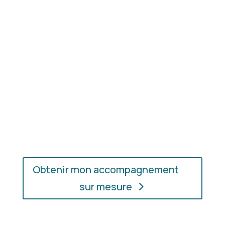
les couleurs et les matières qui vous mettent
réellement en valeur.
En présentiel ou en ligne
: choisissez
l’accompagnement qui vous convient, où que vous
soyez.
Obtenir mon accompagnement
sur mesure