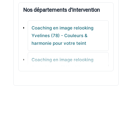
Nos départements d'intervention
Bonnières-sur-Seine
Coaching en image relooking
Le Perray-en-Yvelines
Yvelines (78) - Couleurs &
harmonie pour votre teint
Maurecourt
Coaching en image relooking
Achères
Deux-Sèvres (79) - Silhouette
sans prise de tête
Coaching en image relooking
Somme (80) - Conseils coiffure
équilibrés
Coaching en image relooking Tarn
(81) - Style professionnel à