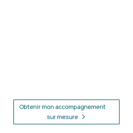
Résultat concret
: apprenez à choisir les coupes,
les couleurs et les matières qui vous mettent
réellement en valeur.
En présentiel ou en ligne
: choisissez
l’accompagnement qui vous convient, où que vous
soyez.
Obtenir mon accompagnement
sur mesure