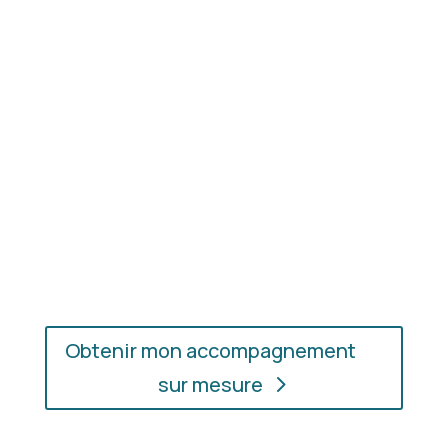
Résultat concret
: apprenez à choisir les coupes,
les couleurs et les matières qui vous mettent
réellement en valeur.
En présentiel ou en ligne
: choisissez
l’accompagnement qui vous convient, où que vous
soyez.
Obtenir mon accompagnement
sur mesure