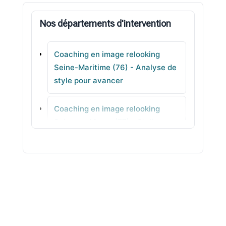
Saint-Léonard
Nos départements d'intervention
Saint-Léger-du-Bourg-Denis
Coaching en image relooking
La Mailleraye-sur-Seine
Seine-Maritime (76) - Analyse de
style pour avancer
Doudeville
Coaching en image relooking
Isneauville
Seine-et-Marne (77) - Stylisme
clair
Coaching en image relooking
Yvelines (78) - Couleurs &
harmonie pour votre teint
Coaching en image relooking