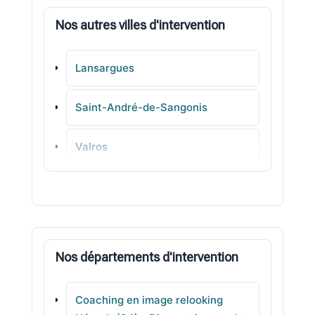
Nos autres villes d'intervention
Lansargues
Saint-André-de-Sangonis
Valros
Valras-Plage
Cournonsec
Nos départements d'intervention
Pinet
Coaching en image relooking
Saussan