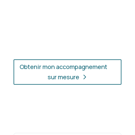
vous mettent réellement en valeur.

En présentiel ou en ligne
: choisissez
l’accompagnement qui vous convient, où
que vous soyez.
Obtenir mon accompagnement
sur mesure