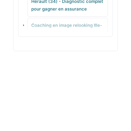
Hérault (34) - Diagnostic complet
pour gagner en assurance
Saint-Pargoire
Coaching en image relooking Ille-
Villeneuve-lès-Béziers
et-Vilaine (35) - Conseil en image
concret
Coaching en image relooking
Indre (36) - Colorimétrie au
quotidien
Coaching en image relooking
Indre-et-Loire (37) - Coupes
adaptées pas à pas
Coaching en image relooking
Isère (38) - Visagisme adaptés