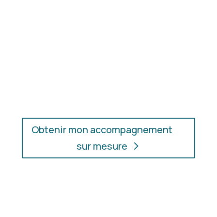

Résultat concret
: apprenez à choisir les
coupes, les couleurs et les matières qui
vous mettent réellement en valeur.

En présentiel ou en ligne
: choisissez
l’accompagnement qui vous convient, où
que vous soyez.
Obtenir mon accompagnement
sur mesure