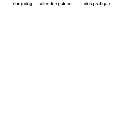
shopping
sélection guidée
plus pratique

Boostez votre style
: révélez votre
potentiel grâce à un accompagnement
personnalisé “Glow Up”.

Conseils bienveillants
: notre approche
est centrée sur la confiance, sans
jugement, pour vous aider à révéler votre
style naturel.