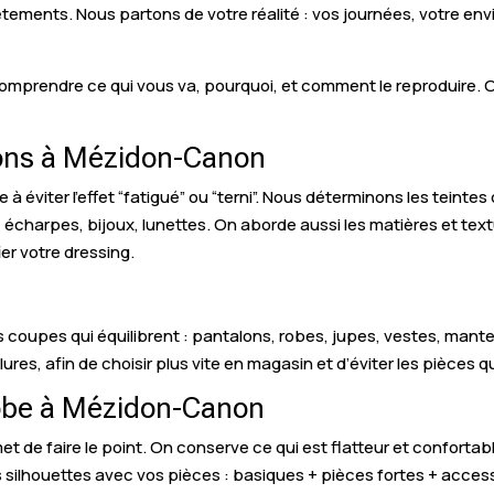
êtements. Nous partons de votre réalité : vos journées, votre en
mprendre ce qui vous va, pourquoi, et comment le reproduire. On t
tions à Mézidon-Canon
éviter l’effet “fatigué” ou “terni”. Nous déterminons les teintes q
 écharpes, bijoux, lunettes. On aborde aussi les matières et textu
er votre dressing.
s coupes qui équilibrent : pantalons, robes, jupes, vestes, man
olures, afin de choisir plus vite en magasin et d’éviter les pièces q
robe à Mézidon-Canon
 de faire le point. On conserve ce qui est flatteur et confortable
 silhouettes avec vos pièces : basiques + pièces fortes + access