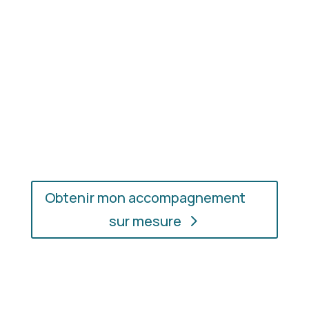
En présentiel ou en ligne
: choisissez
l’accompagnement qui vous convient, où que vous
soyez.
Obtenir mon accompagnement
sur mesure