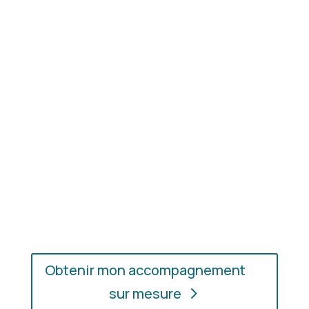
Résultat concret
: apprenez à choisir les coupes,
les couleurs et les matières qui vous mettent
réellement en valeur.
En présentiel ou en ligne
: choisissez
l’accompagnement qui vous convient, où que vous
soyez.
Obtenir mon accompagnement
sur mesure