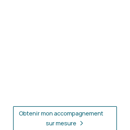
Résultat concret
: apprenez à choisir les coupes,
les couleurs et les matières qui vous mettent
réellement en valeur.
En présentiel ou en ligne
: choisissez
l’accompagnement qui vous convient, où que vous
soyez.
Obtenir mon accompagnement
sur mesure