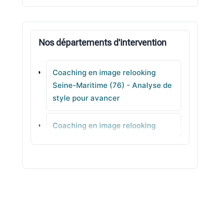
Boos
Nos départements d'intervention
Ferrières-en-Bray
Coaching en image relooking
Épouville
Seine-Maritime (76) - Analyse de
style pour avancer
Eslettes
Coaching en image relooking
Notre-Dame-de-Gravenchon
Seine-et-Marne (77) - Stylisme
clair
Coaching en image relooking
Yvelines (78) - Couleurs &
harmonie pour votre teint