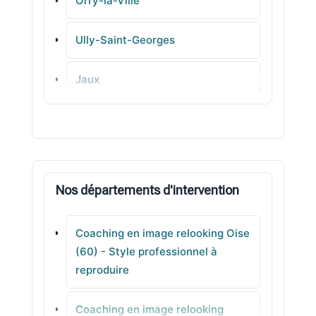
Orry-la-Ville
Ully-Saint-Georges
Jaux
Cinqueux
Remy
Nos départements d'intervention
Rantigny
Coaching en image relooking Oise
Chantilly
(60) - Style professionnel à
reproduire
Saint-Leu-d'Esserent
Coaching en image relooking