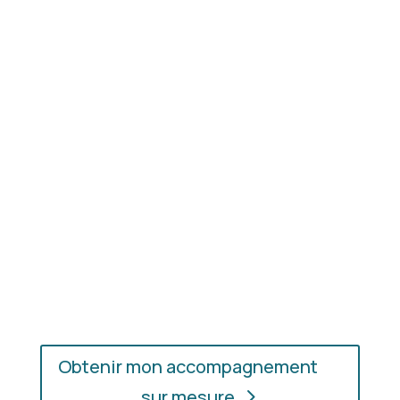
Résultat concret
: apprenez à choisir les coupes,
les couleurs et les matières qui vous mettent
réellement en valeur.
En présentiel ou en ligne
: choisissez
l’accompagnement qui vous convient, où que vous
soyez.
Obtenir mon accompagnement
sur mesure