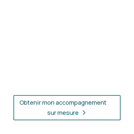
les couleurs et les matières qui vous mettent
réellement en valeur.
En présentiel ou en ligne
: choisissez
l’accompagnement qui vous convient, où que vous
soyez.
Obtenir mon accompagnement
sur mesure