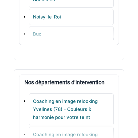
Noisy-le-Roi
Buc
Achères
Le Mesnil-le-Roi
Nos départements d'intervention
Freneuse
Coaching en image relooking
Villiers-Saint-Frédéric
Yvelines (78) - Couleurs &
harmonie pour votre teint
Bennecourt
Coaching en image relooking
Mézy-sur-Seine