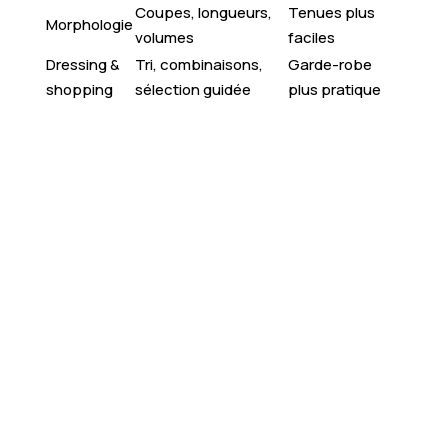
Coupes, longueurs,
Tenues plus
Morphologie
volumes
faciles
Dressing &
Tri, combinaisons,
Garde-robe
shopping
sélection guidée
plus pratique
Boostez votre style
: révélez votre potentiel
grâce à un accompagnement personnalisé “Glow
Up”.