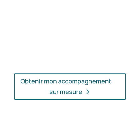
En présentiel ou en ligne
: choisissez
l’accompagnement qui vous convient, où que vous
soyez.
Obtenir mon accompagnement
sur mesure