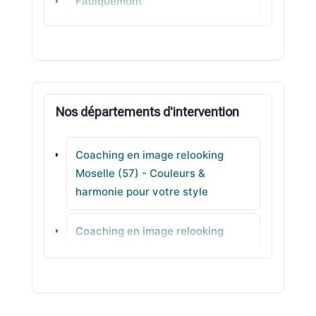
Faulquemont
Richemont
Sierck-les-Bains
Nos départements d'intervention
Saint-Julien-lès-Metz
Coaching en image relooking
Lorry-lès-Metz
Moselle (57) - Couleurs &
harmonie pour votre style
Ottange
Coaching en image relooking
Falck
Nièvre (58) - Morphologie avec
méthode
Coaching en image relooking Nord