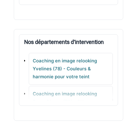
Verneuil-sur-Seine
Maurecourt
Nos départements d'intervention
Lévis-Saint-Nom
Coaching en image relooking
Mareil-sur-Mauldre
Yvelines (78) - Couleurs &
harmonie pour votre teint
Le Mesnil-le-Roi
Coaching en image relooking
Épône
Deux-Sèvres (79) - Silhouette
sans prise de tête
Coaching en image relooking
Somme (80) - Conseils coiffure