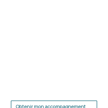
Résultat concret
: apprenez à choisir les coupes,
les couleurs et les matières qui vous mettent
réellement en valeur.
En présentiel ou en ligne
: choisissez
l’accompagnement qui vous convient, où que vous
soyez.
Obtenir mon accompagnement