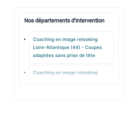
Vallet
Nos départements d'intervention
Saint-Molf
Coaching en image relooking
Derval
Loire-Atlantique (44) - Coupes
adaptées sans prise de tête
Le Croisic
Coaching en image relooking
Batz-sur-Mer
Loiret (45) - Choix de lunettes
équilibrés
Coaching en image relooking Lot
(46) - Style professionnel à
porter