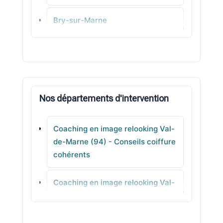
Bry-sur-Marne
Bonneuil-sur-Marne
Le Kremlin-Bicêtre
Nos départements d'intervention
Villeneuve-le-Roi
Coaching en image relooking Val-
La Queue-en-Brie
de-Marne (94) - Conseils coiffure
cohérents
Gentilly
Coaching en image relooking Val-
Mandres-les-Roses
d'Oise (95) - Looks faciles à
porter