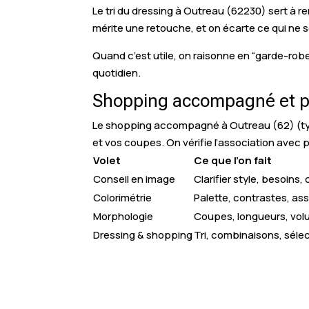
Le tri du dressing à Outreau (62230) sert à re
mérite une retouche, et on écarte ce qui ne se
Quand c’est utile, on raisonne en “garde-robe
quotidien.
Shopping accompagné et pe
Le shopping accompagné à Outreau (62) (type 
et vos coupes. On vérifie l’association avec p
Volet
Ce que l’on fait
Conseil en image
Clarifier style, besoins,
Colorimétrie
Palette, contrastes, as
Morphologie
Coupes, longueurs, vo
Dressing & shopping
Tri, combinaisons, séle