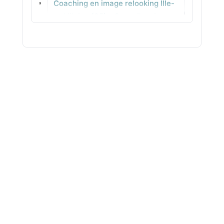
Coaching en image relooking Ille-
Laroque
et-Vilaine (35) - Conseil en image
concret
Coaching en image relooking
Indre (36) - Colorimétrie au
quotidien
Coaching en image relooking
Indre-et-Loire (37) - Coupes
adaptées pas à pas
Coaching en image relooking
Isère (38) - Visagisme adaptés