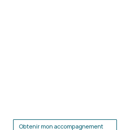
Résultat concret
: apprenez à choisir les coupes,
les couleurs et les matières qui vous mettent
réellement en valeur.
En présentiel ou en ligne
: choisissez
l’accompagnement qui vous convient, où que vous
soyez.
Obtenir mon accompagnement