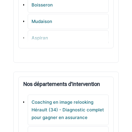
Boisseron
Mudaison
Aspiran
Mauguio
Prades-le-Lez
Nos départements d'intervention
Saint-Pargoire
Coaching en image relooking
Poussan
Hérault (34) - Diagnostic complet
pour gagner en assurance
Thézan-lès-Béziers