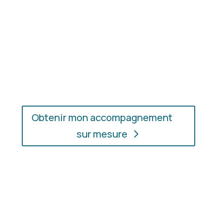
En présentiel ou en ligne
: choisissez
l’accompagnement qui vous convient, où que vous
soyez.
Obtenir mon accompagnement
sur mesure