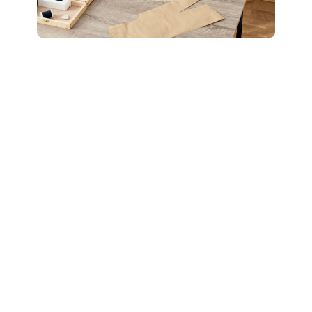
Boostez votre style
: révélez votre potentiel
grâce à un accompagnement personnalisé “Glow
Up”.