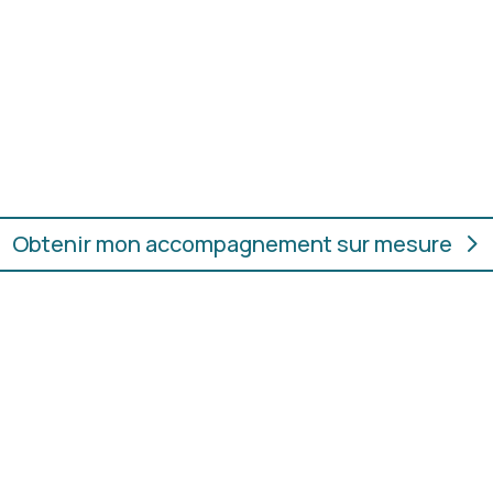
oupes, les couleurs et les
En présentiel ou en ligne
ur.
convient, où que vous soye
Obtenir mon accompagnement sur mesure