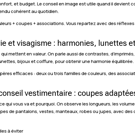
confort, et budget. Le conseil en image est utile quand il devient
endu cohérent au quotidien.
leurs + coupes + associations. Vous repartez avec des réflexes 
rie et visagisme : harmonies, lunettes e
es qui mettent en valeur. On parle aussi de contrastes, d’imprimés
nettes, bijoux et coiffure, pour obtenir une harmonie équilibrée.
ères efficaces : deux ou trois familles de couleurs, des associa
conseil vestimentaire : coupes adaptée
e qui vous va et pourquoi. On observe les longueurs, les volumes,
 types de pantalons, vestes, manteaux, robes ou jupes, avec des 
les à éviter