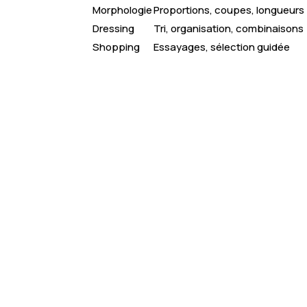
Morphologie
Proportions, coupes, longueurs
Dressing
Tri, organisation, combinaisons
Shopping
Essayages, sélection guidée
Boostez votre style
: révélez votre potenti
accompagnement personnalisé “Glow Up”.