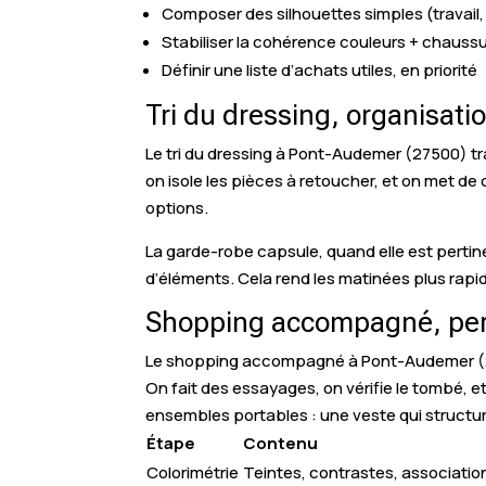
Composer des silhouettes simples (travail, 
Stabiliser la cohérence couleurs + chauss
Définir une liste d’achats utiles, en priorité
Tri du dressing, organisat
Le tri du dressing à Pont-Audemer (27500) tr
on isole les pièces à retoucher, et on met de 
options.
La garde-robe capsule, quand elle est pertin
d’éléments. Cela rend les matinées plus rapi
Shopping accompagné, perso
Le shopping accompagné à Pont-Audemer (27)
On fait des essayages, on vérifie le tombé, e
ensembles portables : une veste qui structu
Étape
Contenu
Colorimétrie
Teintes, contrastes, associatio