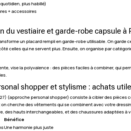
quotidien, plus habillé)
ures + accessoires
ion du vestiaire et garde-robe capsule
ansforme un placard rempli en garde-robe utilisable. On garde ce
côté celles qui ne servent plus. Ensuite, on organise par catégorie
ente, vise la polyvalence : des pièces faciles à combiner, qui p
des.
nal shopper et stylisme : achats util
 (approche personal shopper) consiste à cibler des pièces co
t on cherche des vêtements qui se combinent avec votre dressing. 
re, des hauts interchangeables, et des chaussures adaptées à v
Bénéfice
ns
Une harmonie plus juste