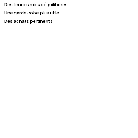
Des tenues mieux équilibrées
Une garde-robe plus utile
Des achats pertinents
el grâce à un
Conseils bienveillants
: n
sans jugement, pour vous aid