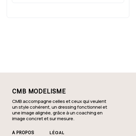
Coaching en image relooking Cantal (15)
- Conseil en image clair
Coaching en image relooking Charente
(16) - Colorimétrie pour votre style
Coaching en image relooking Charente-
Maritime (17) - Morphologie sans prise
de tête
CMB MODELISME
CMB accompagne celles et ceux qui veulent
un style cohérent, un dressing fonctionnel et
une image alignée, grâce à un coaching en
image concret et sur mesure.
LÉGAL
A PROPOS