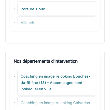
Port-de-Bouc
Allauch
Saint-Mitre-les-Remparts
Saint-Cannat
Nos départements d'intervention
Mollégès
Coaching en image relooking Bouches-
Le Rove
du-Rhône (13) - Accompagnement
individuel en ville
Fos-sur-Mer
Coaching en image relooking Calvados
Cassis
(14) - Diagnostic complet pour avancer