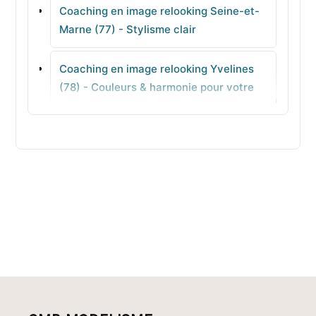
Coaching en image relooking Seine-et-
Longueville
Marne (77) - Stylisme clair
Pommeuse
Coaching en image relooking Yvelines
(78) - Couleurs & harmonie pour votre
Chaumes-en-Brie
teint
Coaching en image relooking Deux-
Sèvres (79) - Silhouette sans prise de
tête
Coaching en image relooking Somme
(80) - Conseils coiffure équilibrés
Coaching en image relooking Tarn (81) -
Style professionnel à décliner