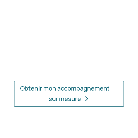
En présentiel ou en ligne
: choisissez
l’accompagnement qui vous convient, où que vous
soyez.
Obtenir mon accompagnement
sur mesure