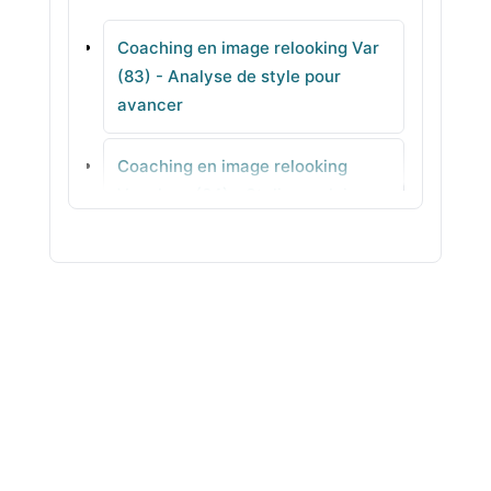
Coaching en image relooking Var
Callian
(83) - Analyse de style pour
avancer
Brignoles
Coaching en image relooking
Solliès-Toucas
Vaucluse (84) - Stylisme clair
Coaching en image relooking
Vendée (85) - Couleurs &
harmonie pour votre style
Coaching en image relooking
Vienne (86) - Silhouette sans
prise de tête