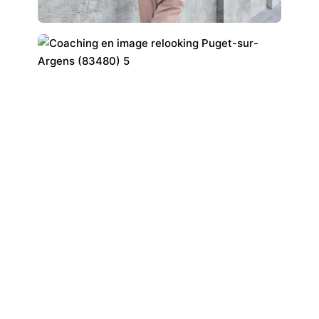
Boostez votre style
: révélez votre potentiel
grâce à un accompagnement personnalisé “Glow