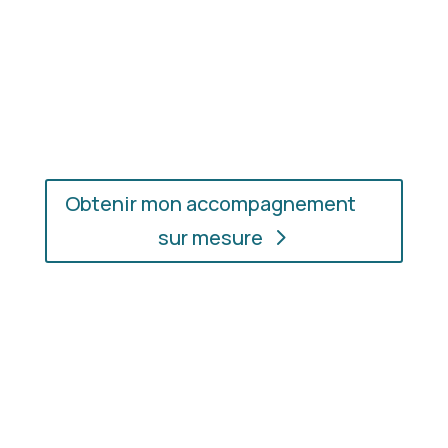
En présentiel ou en ligne
: choisissez
l’accompagnement qui vous convient, où que vous
soyez.
Obtenir mon accompagnement
sur mesure