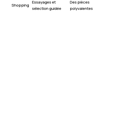
Essayages et
Des pièces
Shopping
sélection guidée
polyvalentes
Boostez votre style
: révélez votre potentiel
grâce à un accompagnement personnalisé “Glow
Up”.